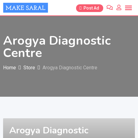
Skip
Post Ad
to
content
Arogya Diagnostic
Centre
Home
Store
Arogya Diagnostic Centre
Arogya Diagnostic